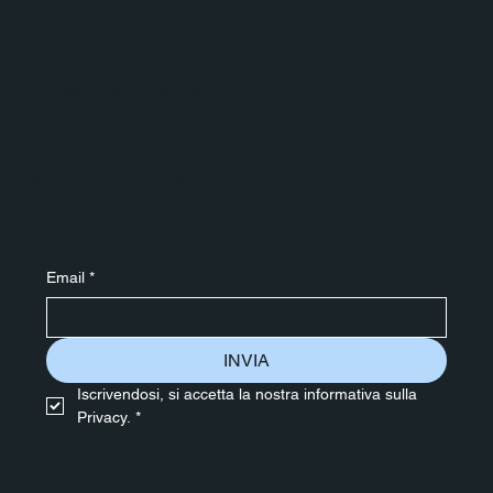
Ricevi aggiornamenti esclusivi
Iscriviti alla nostra newsletter
Iscriviti alla nostra newsletter per ricevere gli ultimi
aggiornamenti sui viaggi.
Email
*
INVIA
Iscrivendosi, si accetta la nostra informativa sulla 
Privacy.
*