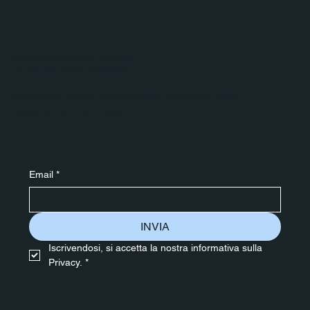
Ricevi aggiornamenti esclusivi
Iscriviti alla nostra newsletter
Iscriviti alla nostra newsletter per ricevere gli ultimi
aggiornamenti sui viaggi.
Email
*
INVIA
Iscrivendosi, si accetta la nostra informativa sulla 
Privacy.
*