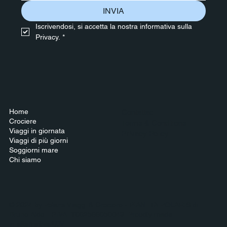
INVIA
Iscrivendosi, si accetta la nostra informativa sulla 
Privacy.
*
Home
Contattaci
Crociere
Terms & Conditions
Viaggi in giornata
Privacy Policy
Viaggi di più giorni
Soggiorni mare
Chi siamo
© 2024 by Polaris Viaggi & Crociere - PIANETA POLARIS di
Bruno Aldo - P.IVA IT002566050049. Proudly made
in
alternativeADV