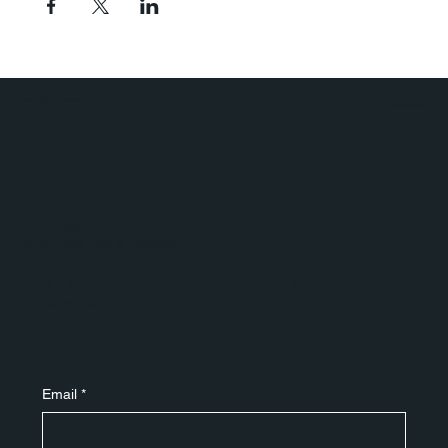
Polaris Viaggi & Crociere
Agenzia Viaggi
Ricevi aggiornamenti esclusivi
Iscriviti alla nostra newsletter
Iscriviti alla nostra newsletter per ricevere gli ultimi
aggiornamenti sui viaggi.
Email
*