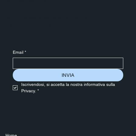
Ricevi aggiornamenti esclusivi
Iscriviti alla nostra newsletter
Iscriviti alla nostra newsletter per ricevere gli ultimi
aggiornamenti sui viaggi.
Email
*
INVIA
Iscrivendosi, si accetta la nostra informativa sulla 
Privacy.
*
Home
Contattaci