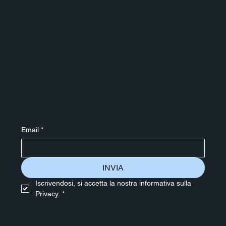
Ricevi aggiornamenti esclusivi
Iscriviti alla nostra newsletter
Iscriviti alla nostra newsletter per ricevere gli ultimi
aggiornamenti sui viaggi.
Email
*
INVIA
Iscrivendosi, si accetta la nostra informativa sulla 
Privacy.
*