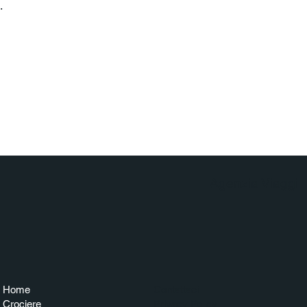
.
Agenzia Viaggi
Home
Contattaci
Crociere
Privacy Policy