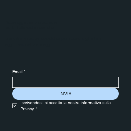
Ricevi aggiornamenti esclusivi
Iscriviti alla nostra newsletter
Iscriviti alla nostra newsletter per ricevere gli ultimi
aggiornamenti sui viaggi.
Email
*
INVIA
Iscrivendosi, si accetta la nostra informativa sulla 
Privacy.
*