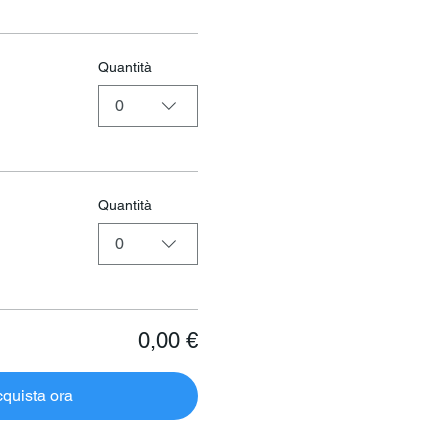
Quantità
0
Quantità
0
0,00 €
quista ora