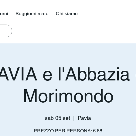
iorni
Soggiorni mare
Chi siamo
AVIA e l'Abbazia 
Morimondo
sab 05 set
  |  
Pavia
PREZZO PER PERSONA: € 68