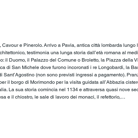
o
avour e Pinerolo. Arrivo a Pavia, antica città lombarda lungo la r
rchitettonico, testimonia una lunga storia dall’età romana al medi
co: il Duomo, il Palazzo del Comune o Broletto, la Piazza della Vitt
ica di San Michele dove furono incoronati i re Longobardi, la Basi
i Sant’Agostino (non sono previsti ingressi a pagamento). Pranzo
 il borgo di Morimondo per la visita guidata all’Abbazia cisterc
lia. La sua storia comincia nel 1134 e attraversa quasi nove secoli 
sa e il chiostro, le sale di lavoro dei monaci, il refettorio,…