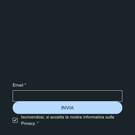
Ricevi aggiornamenti esclusivi
Iscriviti alla nostra newsletter
Iscriviti alla nostra newsletter per ricevere gli ultimi
aggiornamenti sui viaggi.
Email
*
INVIA
Iscrivendosi, si accetta la nostra informativa sulla 
Privacy.
*