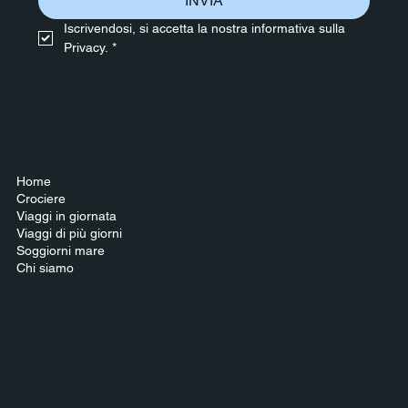
INVIA
Iscrivendosi, si accetta la nostra informativa sulla 
Privacy.
*
Home
Contattaci
Crociere
Terms & Conditions
Viaggi in giornata
Privacy Policy
Viaggi di più giorni
Soggiorni mare
Chi siamo
© 2024 by Polaris Viaggi & Crociere - PIANETA POLARIS di
Bruno Aldo - P.IVA IT002566050049. Proudly made
in
alternativeADV