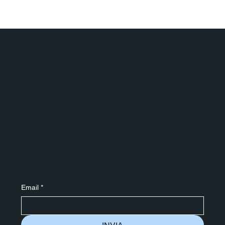
Polaris Viaggi & Crociere
Agenzia Viaggi
Ricevi aggiornamenti esclusivi
Iscriviti alla nostra newsletter
Iscriviti alla nostra newsletter per ricevere gli ultimi
aggiornamenti sui viaggi.
Email
*