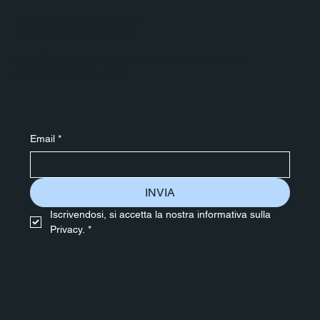
Ricevi aggiornamenti esclusivi
Iscriviti alla nostra newsletter
Iscriviti alla nostra newsletter per ricevere gli ultimi
aggiornamenti sui viaggi.
Email
*
INVIA
Iscrivendosi, si accetta la nostra informativa sulla 
Privacy.
*