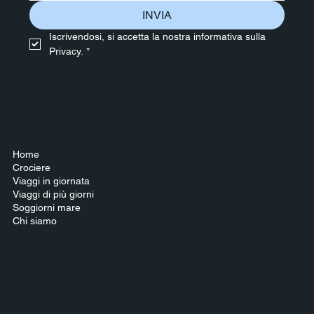
INVIA
Iscrivendosi, si accetta la nostra informativa sulla 
Privacy.
*
Home
Contattaci
Crociere
Terms & Conditions
Viaggi in giornata
Privacy Policy
Viaggi di più giorni
Soggiorni mare
Chi siamo
© 2024 by Polaris Viaggi & Crociere - PIANETA POLARIS di
Bruno Aldo - P.IVA IT002566050049. Proudly made
in
alternativeADV