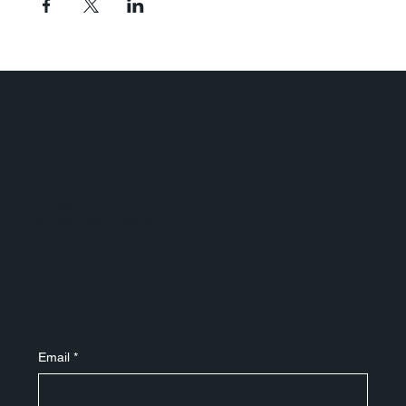
Polaris Viaggi & Crociere
Agenzia Viaggi
Ricevi aggiornamenti esclusivi
Iscriviti alla nostra newsletter
Iscriviti alla nostra newsletter per ricevere gli ultimi
aggiornamenti sui viaggi.
Email
*