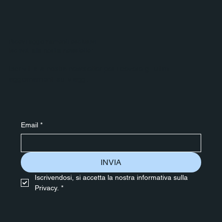
Ricevi aggiornamenti esclusivi
Iscriviti alla nostra newsletter
Iscriviti alla nostra newsletter per ricevere gli ultimi
aggiornamenti sui viaggi.
Email
*
INVIA
Iscrivendosi, si accetta la nostra informativa sulla 
Privacy.
*