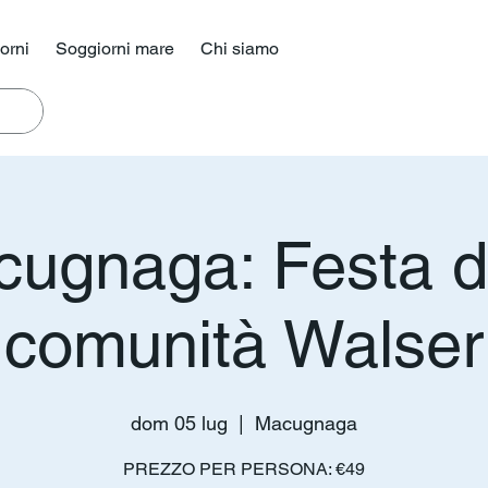
iorni
Soggiorni mare
Chi siamo
ugnaga: Festa d
comunità Walser
dom 05 lug
  |  
Macugnaga
PREZZO PER PERSONA: €49