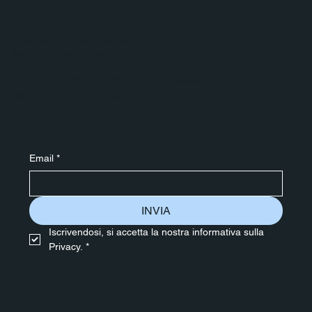
Ricevi aggiornamenti esclusivi
Iscriviti alla nostra newsletter
Iscriviti alla nostra newsletter per ricevere gli ultimi
aggiornamenti sui viaggi.
Email
*
INVIA
Iscrivendosi, si accetta la nostra informativa sulla 
Privacy.
*