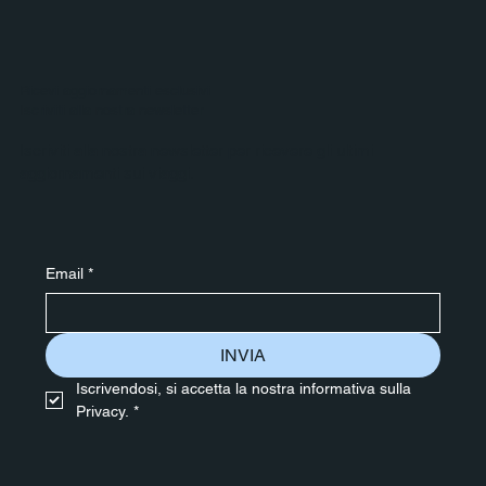
Ricevi aggiornamenti esclusivi
Iscriviti alla nostra newsletter
Iscriviti alla nostra newsletter per ricevere gli ultimi
aggiornamenti sui viaggi.
Email
*
INVIA
Iscrivendosi, si accetta la nostra informativa sulla 
Privacy.
*