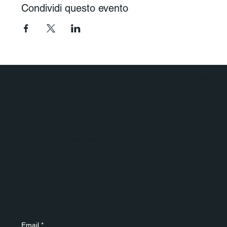
Condividi questo evento
Polaris Viaggi & Crociere
Agenzia Viaggi
Ricevi aggiornamenti esclusivi
Iscriviti alla nostra newsletter
Iscriviti alla nostra newsletter per ricevere gli ultimi
aggiornamenti sui viaggi.
Email
*