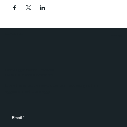
Polaris Viaggi & Crociere
Agenzia Viaggi
Ricevi aggiornamenti esclusivi
Iscriviti alla nostra newsletter
Iscriviti alla nostra newsletter per ricevere gli ultimi
aggiornamenti sui viaggi.
Email
*