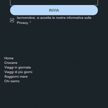
INVIA
Iscrivendosi, si accetta la nostra informativa sulla 
Privacy.
*
Home
Contattaci
Crociere
Terms & Conditions
Viaggi in giornata
Privacy Policy
Viaggi di più giorni
Soggiorni mare
Chi siamo
© 2024 by Polaris Viaggi & Crociere - PIANETA POLARIS di
Bruno Aldo - P.IVA IT002566050049. Proudly made