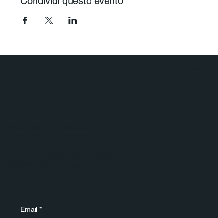
Condividi questo evento
Polaris Viaggi & Crociere
Agenzia Viaggi
Ricevi aggiornamenti esclusivi
Iscriviti alla nostra newsletter
Iscriviti alla nostra newsletter per ricevere gli ultimi
aggiornamenti sui viaggi.
Email
*