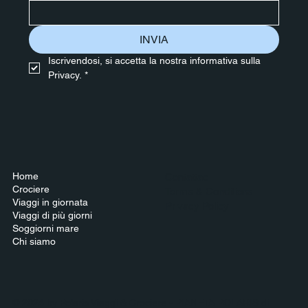
INVIA
Iscrivendosi, si accetta la nostra informativa sulla 
Privacy.
*
Home
Contattaci
Crociere
Terms & Conditions
Viaggi in giornata
Privacy Policy
Viaggi di più giorni
Soggiorni mare
Chi siamo
© 2024 by Polaris Viaggi & Crociere - PIANETA POLARIS di