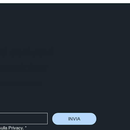
i esclusivi
 newsletter
aggiornamenti sui viaggi.
INVIA
sulla Privacy.
*