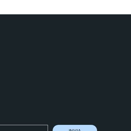
i esclusivi
 newsletter
aggiornamenti sui viaggi.
INVIA