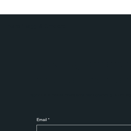
Polaris Viaggi & Crociere
Ricevi aggiornament
Iscriviti alla nostra
Iscriviti alla nostra newsletter per ricevere gli ultimi 
Email
*