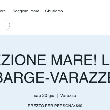
iorni
Soggiorni mare
Chi siamo
ZIONE MARE! 
BARGE-VARAZZ
sab 20 giu
  |  
Varazze
PREZZO PER PERSONA: €40