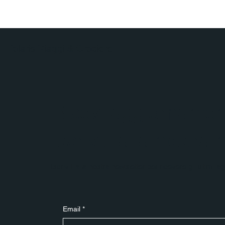
Polaris Viaggi & Crociere
Ricevi aggiornament
Iscriviti alla nostra
Iscriviti alla nostra newsletter per ricevere gli ultimi 
Email
*