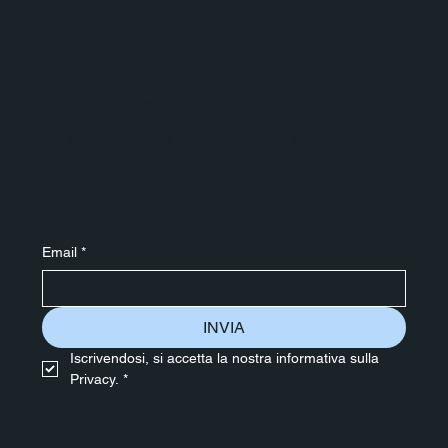
Ricevi aggiornamenti esclusivi
Iscriviti alla nostra newsletter
Iscriviti alla nostra newsletter per ricevere gli ultimi
aggiornamenti sui viaggi.
Email
*
INVIA
Iscrivendosi, si accetta la nostra informativa sulla 
Privacy.
*