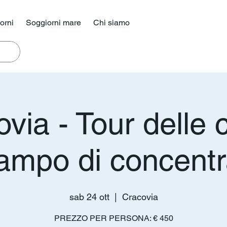
iorni
Soggiorni mare
Chi siamo
via - Tour delle c
 campo di concent
sab 24 ott
  |  
Cracovia
PREZZO PER PERSONA: € 450