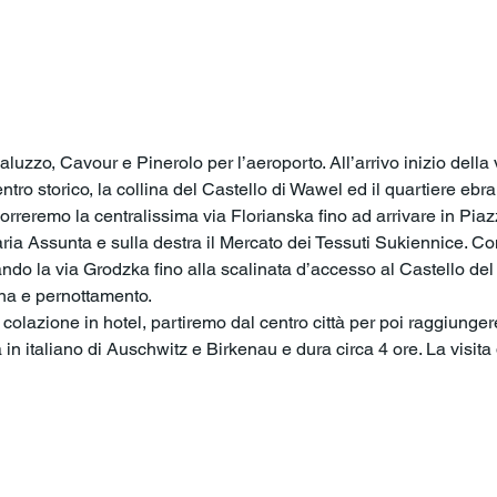
o
uzzo, Cavour e Pinerolo per l’aeroporto. All’arrivo inizio della v
 centro storico, la collina del Castello di Wawel ed il quartiere eb
rcorreremo la centralissima via Florianska fino ad arrivare in Pia
ria Assunta e sulla destra il Mercato dei Tessuti Sukiennice. Co
ndo la via Grodzka fino alla scalinata d’accesso al Castello del
cena e pernottamento. 
colazione in hotel, partiremo dal centro città per poi raggiunger
 in italiano di Auschwitz e Birkenau e dura circa 4 ore. La visi