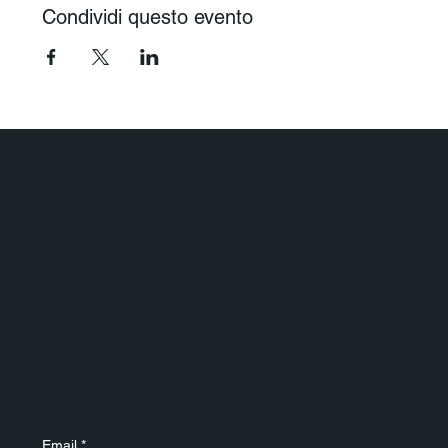
Condividi questo evento
Polaris Viaggi & Crociere
Agenzia Viaggi
Ricevi aggiornamenti esclusivi
Iscriviti alla nostra newsletter
Iscriviti alla nostra newsletter per ricevere gli ultimi
aggiornamenti sui viaggi.
Email
*