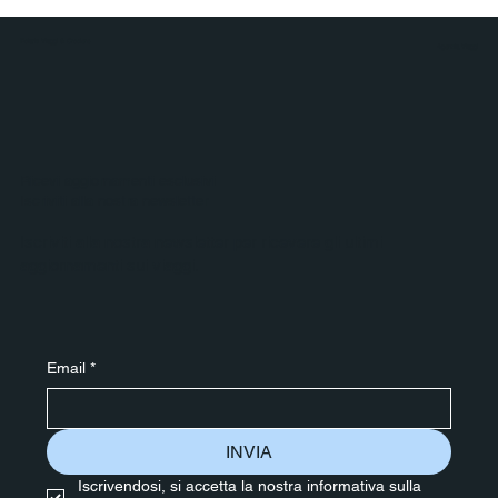
Polaris Viaggi & Crociere
Agenzia Viaggi
Ricevi aggiornamenti esclusivi
Iscriviti alla nostra newsletter
Iscriviti alla nostra newsletter per ricevere gli ultimi
aggiornamenti sui viaggi.
Email
*
INVIA
Iscrivendosi, si accetta la nostra informativa sulla 