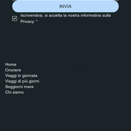
INVIA
Iscrivendosi, si accetta la nostra informativa sulla 
Privacy.
*
Home
Contattaci
Crociere
Terms & Conditions
Viaggi in giornata
Privacy Policy
Viaggi di più giorni
Soggiorni mare
Chi siamo
© 2024 by Polaris Viaggi & Crociere - PIANETA POLARIS di
Bruno Aldo - P.IVA IT002566050049. Proudly made
in
alternativeADV