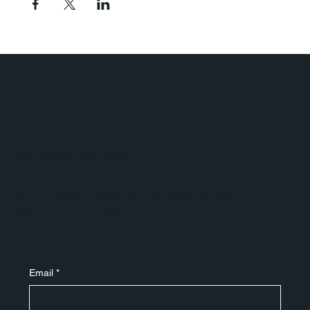
Polaris Viaggi & Crociere
Agenzia Viaggi
Ricevi aggiornamenti esclusivi
Iscriviti alla nostra newsletter
Iscriviti alla nostra newsletter per ricevere gli ultimi
aggiornamenti sui viaggi.
Email
*