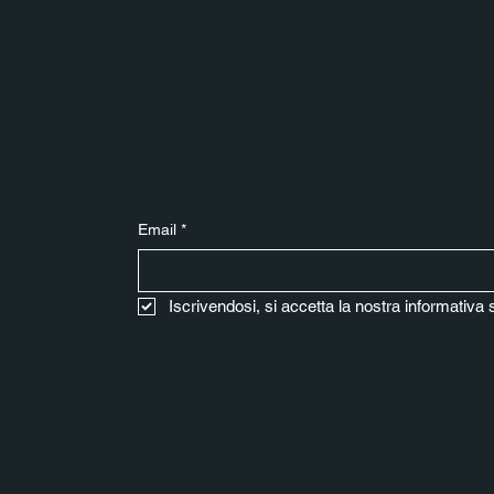
Ricevi aggiornament
Iscriviti alla nostra
Iscriviti alla nostra newsletter per ricevere gli ultimi 
Email
*
Iscrivendosi, si accetta la nostra informativa 
© 2024 by Polaris Viaggi & Crociere - PIANETA POLARIS di Bruno A