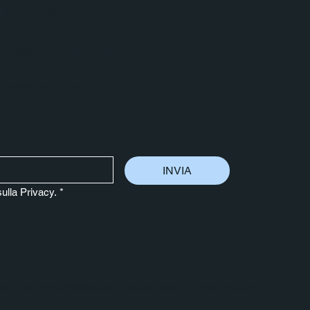
i esclusivi
 newsletter
aggiornamenti sui viaggi.
INVIA
sulla Privacy.
*
ldo - P.IVA IT002566050049. Proudly made in
alternativeADV